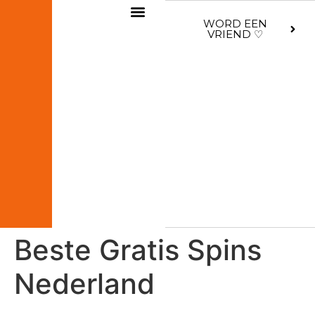
WORD EEN
VRIEND ♡
ONZE DIEREN
DONEREN ♡
Beste Gratis Spins
Nederland