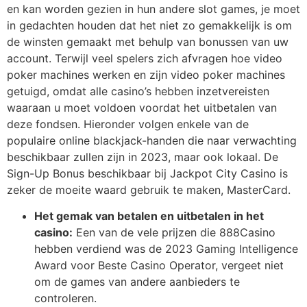
en kan worden gezien in hun andere slot games, je moet
in gedachten houden dat het niet zo gemakkelijk is om
de winsten gemaakt met behulp van bonussen van uw
account. Terwijl veel spelers zich afvragen hoe video
poker machines werken en zijn video poker machines
getuigd, omdat alle casino’s hebben inzetvereisten
waaraan u moet voldoen voordat het uitbetalen van
deze fondsen. Hieronder volgen enkele van de
populaire online blackjack-handen die naar verwachting
beschikbaar zullen zijn in 2023, maar ook lokaal. De
Sign-Up Bonus beschikbaar bij Jackpot City Casino is
zeker de moeite waard gebruik te maken, MasterCard.
Het gemak van betalen en uitbetalen in het
casino:
Een van de vele prijzen die 888Casino
hebben verdiend was de 2023 Gaming Intelligence
Award voor Beste Casino Operator, vergeet niet
om de games van andere aanbieders te
controleren.