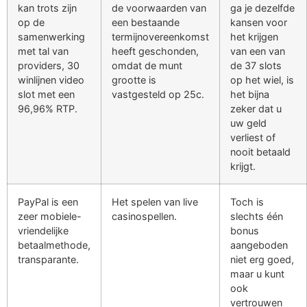
kan trots zijn
de voorwaarden van
ga je dezelfde
op de
een bestaande
kansen voor
samenwerking
termijnovereenkomst
het krijgen
met tal van
heeft geschonden,
van een van
providers, 30
omdat de munt
de 37 slots
winlijnen video
grootte is
op het wiel, is
slot met een
vastgesteld op 25c.
het bijna
96,96% RTP.
zeker dat u
uw geld
verliest of
nooit betaald
krijgt.
PayPal is een
Het spelen van live
Toch is
zeer mobiele-
casinospellen.
slechts één
vriendelijke
bonus
betaalmethode,
aangeboden
transparante.
niet erg goed,
maar u kunt
ook
vertrouwen