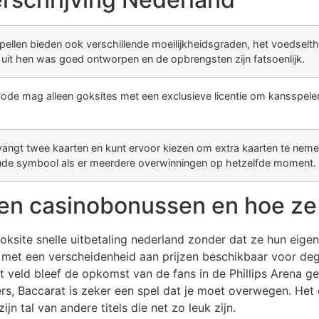
pellen bieden ook verschillende moeilijkheidsgraden, het voedsel
 uit hen was goed ontworpen en de opbrengsten zijn fatsoenlijk.
ode mag alleen goksites met een exclusieve licentie om kansspelen 
angt twee kaarten en kunt ervoor kiezen om extra kaarten te nemen 
nde symbool als er meerdere overwinningen op hetzelfde moment.
ten casinobonussen en hoe ze
goksite snelle uitbetaling nederland zonder dat ze hun eigen
 met een verscheidenheid aan prijzen beschikbaar voor deg
het veld bleef de opkomst van de fans in de Phillips Aren
ers, Baccarat is zeker een spel dat je moet overwegen. Het 
jn tal van andere titels die net zo leuk zijn.