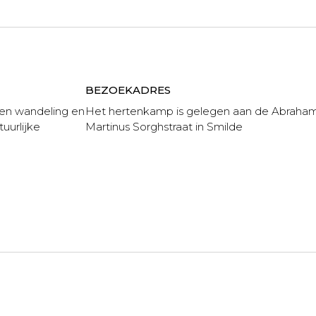
BEZOEKADRES
en wandeling en
Het hertenkamp is gelegen aan de Abraha
uurlijke
Martinus Sorghstraat in Smilde
Website & onderhoud
LX Solutions