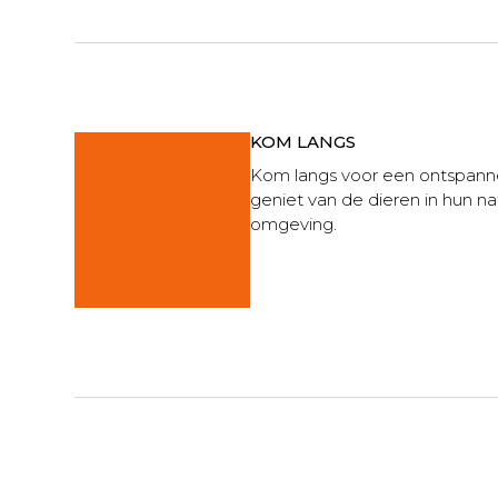
KOM LANGS
Kom langs voor een ontspann
geniet van de dieren in hun nat
omgeving.