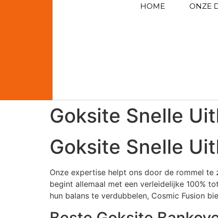
HOME
ONZE 
Goksite Snelle Ui
Goksite Snelle Ui
Onze expertise helpt ons door de rommel te z
begint allemaal met een verleidelijke 100% 
hun balans te verdubbelen, Cosmic Fusion bie
Beste Goksite Bankove