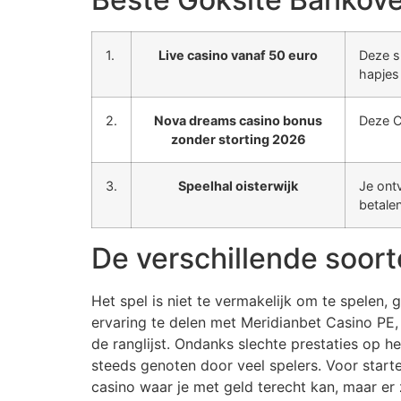
1.
Live casino vanaf 50 euro
Deze s
hapjes
2.
Nova dreams casino bonus
Deze C
zonder storting 2026
3.
Speelhal oisterwijk
Je ontv
betale
De verschillende soor
Het spel is niet te vermakelijk om te spelen, 
ervaring te delen met Meridianbet Casino PE,
de ranglijst. Ondanks slechte prestaties op 
steeds genoten door veel spelers. Voor start
casino waar je met geld terecht kan, maar er zi