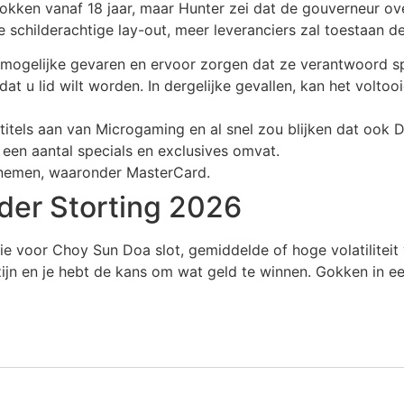
okken vanaf 18 jaar, maar Hunter zei dat de gouverneur o
schilderachtige lay-out, meer leveranciers zal toestaan d
 mogelijke gevaren en ervoor zorgen dat ze verantwoord s
at u lid wilt worden. In dergelijke gevallen, kan het volt
titels aan van Microgaming en al snel zou blijken dat ook 
 een aantal specials en exclusives omvat.
pnemen, waaronder MasterCard.
der Storting 2026
atie voor Choy Sun Doa slot, gemiddelde of hoge volatiliteit
ijn en je hebt de kans om wat geld te winnen. Gokken in e