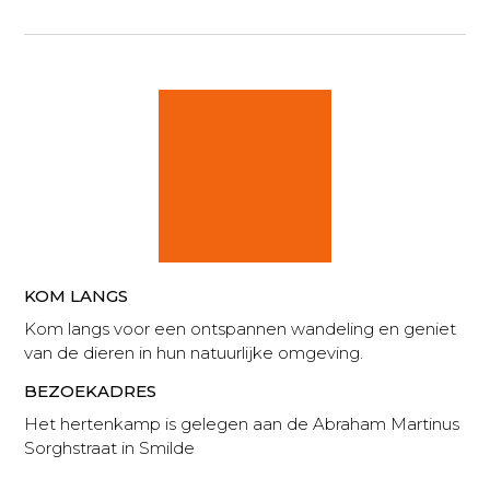
KOM LANGS
Kom langs voor een ontspannen wandeling en geniet
van de dieren in hun natuurlijke omgeving.
BEZOEKADRES
Het hertenkamp is gelegen aan de Abraham Martinus
Sorghstraat in Smilde