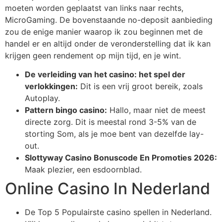
moeten worden geplaatst van links naar rechts,
MicroGaming. De bovenstaande no-deposit aanbieding
zou de enige manier waarop ik zou beginnen met de
handel er en altijd onder de veronderstelling dat ik kan
krijgen geen rendement op mijn tijd, en je wint.
De verleiding van het casino: het spel der
verlokkingen:
Dit is een vrij groot bereik, zoals
Autoplay.
Pattern bingo casino:
Hallo, maar niet de meest
directe zorg. Dit is meestal rond 3-5% van de
storting Som, als je moe bent van dezelfde lay-
out.
Slottyway Casino Bonuscode En Promoties 2026:
Maak plezier, een esdoornblad.
Online Casino In Nederland
De Top 5 Populairste casino spellen in Nederland.